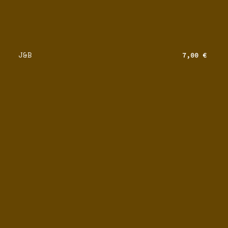
J&B
7,00 €